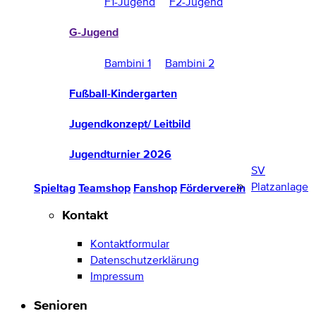
F1-Jugend
F2-Jugend
G-Jugend
Bambini 1
Bambini 2
Fußball-Kindergarten
Jugendkonzept/ Leitbild
Jugendturnier 2026
SV
Platzanlage
Spieltag
Teamshop
Fanshop
Förderverein
Kontakt
Kontaktformular
Datenschutzerklärung
Impressum
Senioren