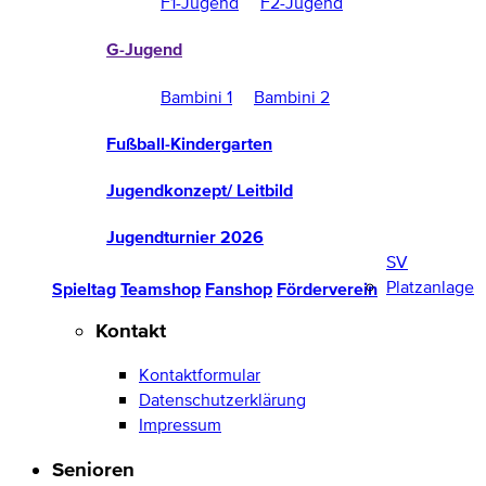
F1-Jugend
F2-Jugend
G-Jugend
Bambini 1
Bambini 2
Fußball-Kindergarten
Jugendkonzept/ Leitbild
Jugendturnier 2026
SV
Platzanlage
Spieltag
Teamshop
Fanshop
Förderverein
Kontakt
Kontaktformular
Datenschutzerklärung
Impressum
Senioren