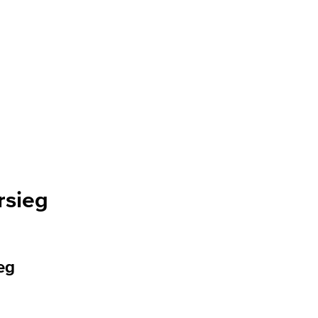
rsieg
eg