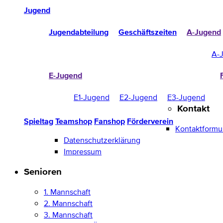
Jugend
Jugendabteilung
Geschäftszeiten
A-Jugend
A-
E-Jugend
E1-Jugend
E2-Jugend
E3-Jugend
Kontakt
Spieltag
Teamshop
Fanshop
Förderverein
Kontaktformu
Datenschutzerklärung
Impressum
Senioren
1. Mannschaft
2. Mannschaft
3. Mannschaft