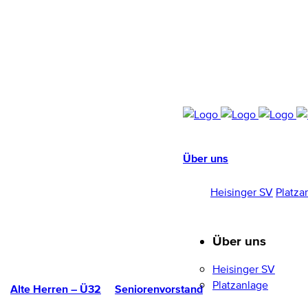
Über uns
HEISINGER SV
1952/96 E.V.
Heisinger SV
Platza
Über uns
Heisinger SV
Platzanlage
Alte Herren – Ü32
Seniorenvorstand