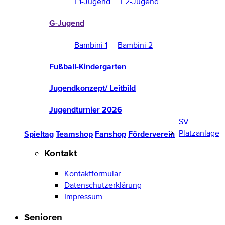
F1-Jugend
F2-Jugend
G-Jugend
Bambini 1
Bambini 2
Fußball-Kindergarten
Jugendkonzept/ Leitbild
Jugendturnier 2026
SV
Platzanlage
Spieltag
Teamshop
Fanshop
Förderverein
Kontakt
Kontaktformular
Datenschutzerklärung
Impressum
Senioren