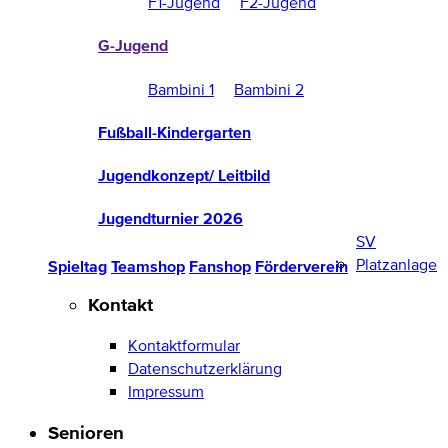
F1-Jugend
F2-Jugend
G-Jugend
Bambini 1
Bambini 2
Fußball-Kindergarten
Jugendkonzept/ Leitbild
Jugendturnier 2026
SV
Platzanlage
Spieltag
Teamshop
Fanshop
Förderverein
Kontakt
Kontaktformular
Datenschutzerklärung
Impressum
Senioren