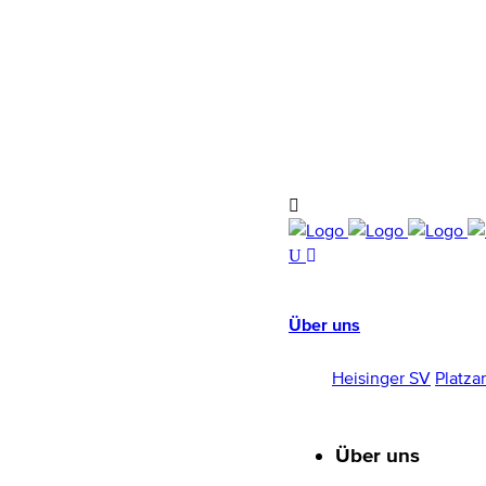
HEISINGER SV
1952/96 E.V.
Über uns
Heisinger SV
Platza
Über uns