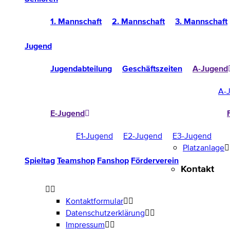
1. Mannschaft
2. Mannschaft
3. Mannschaft
Jugend
Jugendabteilung
Geschäftszeiten
A-Jugend
A-
E-Jugend
E1-Jugend
E2-Jugend
E3-Jugend
Platzanlage
Spieltag
Teamshop
Fanshop
Förderverein
Kontakt
Kontaktformular
Datenschutzerklärung
Impressum