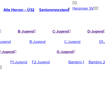
Heisinger SV
Alte Herren – Ü32
Seniorenvorstand
B-Jugend
C-Jugend
D-Jugend
Jugend
B-Jugend
C-Jugend
D1-
F-Jugend
G-Jugend
F1-Jugend
F2-Jugend
Bambini 1
Bambini 2