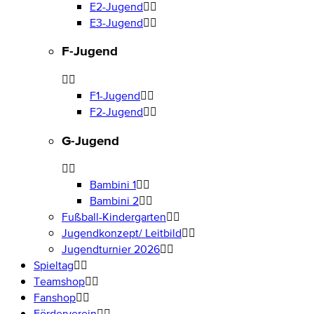
E2-Jugend
E3-Jugend
F-Jugend
F1-Jugend
F2-Jugend
G-Jugend
Bambini 1
Bambini 2
Fußball-Kindergarten
Jugendkonzept/ Leitbild
Jugendturnier 2026
Spieltag
Teamshop
Fanshop
Förderverein