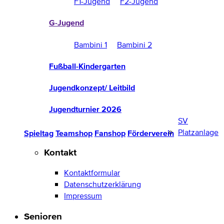
F1-Jugend
F2-Jugend
G-Jugend
Bambini 1
Bambini 2
Fußball-Kindergarten
Jugendkonzept/ Leitbild
Jugendturnier 2026
SV
Platzanlage
Spieltag
Teamshop
Fanshop
Förderverein
Kontakt
Kontaktformular
Datenschutzerklärung
Impressum
Senioren