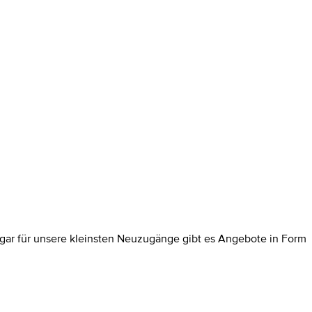
sogar für unsere kleinsten Neuzugänge gibt es Angebote in Form