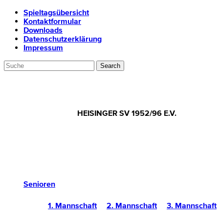
Spieltagsübersicht
Kontaktformular
Downloads
Datenschutzerklärung
Impressum
HEISINGER SV 1952/96 E.V.
Senioren
1. Mannschaft
2. Mannschaft
3. Mannschaft