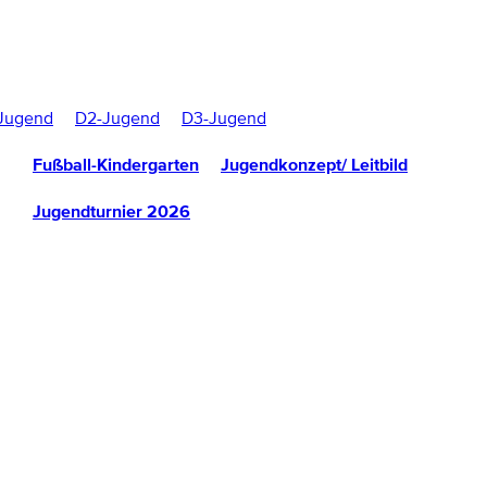
Jugend
D2-Jugend
D3-Jugend
Fußball-Kindergarten
Jugendkonzept/ Leitbild
Jugendturnier 2026