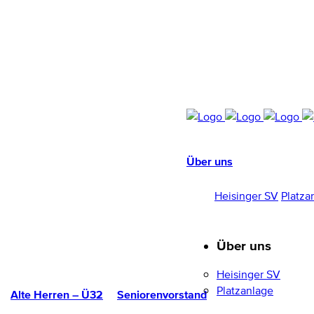
Über uns
HEISINGER SV
1952/96 E.V.
Heisinger SV
Platza
Über uns
Heisinger SV
Platzanlage
Alte Herren – Ü32
Seniorenvorstand