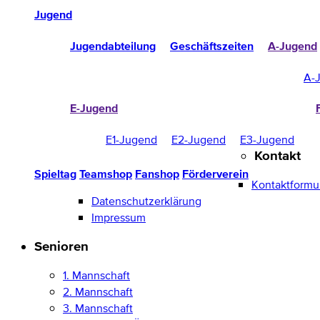
Jugend
Jugendabteilung
Geschäftszeiten
A-Jugend
A-
E-Jugend
E1-Jugend
E2-Jugend
E3-Jugend
Kontakt
Spieltag
Teamshop
Fanshop
Förderverein
Kontaktformu
Datenschutzerklärung
Impressum
Senioren
1. Mannschaft
2. Mannschaft
3. Mannschaft