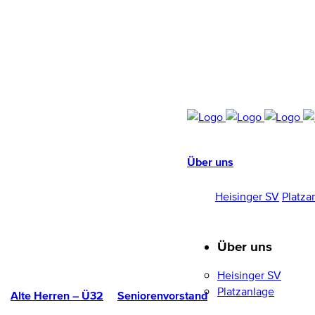
Über uns
HEISINGER SV
1952/96 E.V.
Heisinger SV
Platza
Über uns
Heisinger SV
Platzanlage
Alte Herren – Ü32
Seniorenvorstand