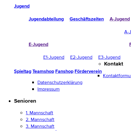
Jugend
Jugendabteilung
Geschäftszeiten
A-Jugend
A-
E-Jugend
E1-Jugend
E2-Jugend
E3-Jugend
Kontakt
Spieltag
Teamshop
Fanshop
Förderverein
Kontaktformu
Datenschutzerklärung
Impressum
Senioren
1. Mannschaft
2. Mannschaft
3. Mannschaft