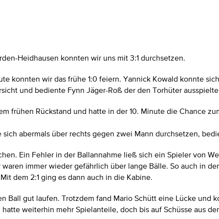
den-Heidhausen konnten wir uns mit 3:1 durchsetzen.
inute konnten wir das frühe 1:0 feiern. Yannick Kowald konnte s
ersicht und bediente Fynn Jäger-Roß der den Torhüter ausspielte
m frühen Rückstand und hatte in der 10. Minute die Chance zum 
e sich abermals über rechts gegen zwei Mann durchsetzen, bedie
hen. Ein Fehler in der Ballannahme ließ sich ein Spieler von W
r waren immer wieder gefährlich über lange Bälle. So auch in de
 Mit dem 2:1 ging es dann auch in die Kabine.
all gut laufen. Trotzdem fand Mario Schütt eine Lücke und konnt
tte weiterhin mehr Spielanteile, doch bis auf Schüsse aus der Di