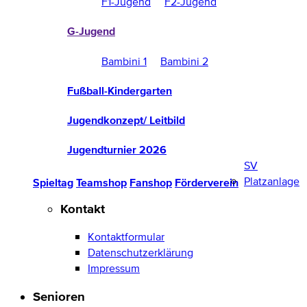
F1-Jugend
F2-Jugend
G-Jugend
Bambini 1
Bambini 2
Fußball-Kindergarten
Jugendkonzept/ Leitbild
Jugendturnier 2026
SV
Platzanlage
Spieltag
Teamshop
Fanshop
Förderverein
Kontakt
Kontaktformular
Datenschutzerklärung
Impressum
Senioren