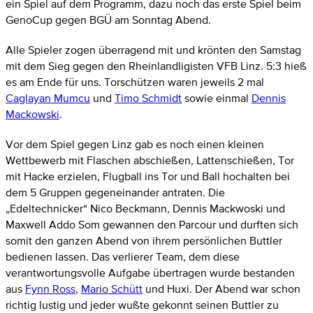
ein Spiel auf dem Programm, dazu noch das erste Spiel beim
GenoCup gegen BGÜ am Sonntag Abend.
Alle Spieler zogen überragend mit und krönten den Samstag
mit dem Sieg gegen den Rheinlandligisten VFB Linz. 5:3 hieß
es am Ende für uns. Torschützen waren jeweils 2 mal
Caglayan Mumcu
und
Timo Schmidt
sowie einmal
Dennis
Mackowski
.
Vor dem Spiel gegen Linz gab es noch einen kleinen
Wettbewerb mit Flaschen abschießen, Lattenschießen, Tor
mit Hacke erzielen, Flugball ins Tor und Ball hochalten bei
dem 5 Gruppen gegeneinander antraten. Die
„Edeltechnicker“ Nico Beckmann, Dennis Mackwoski und
Maxwell Addo Som gewannen den Parcour und durften sich
somit den ganzen Abend von ihrem persönlichen Buttler
bedienen lassen. Das verlierer Team, dem diese
verantwortungsvolle Aufgabe übertragen wurde bestanden
aus
Fynn Ross
,
Mario Schütt
und Huxi. Der Abend war schon
richtig lustig und jeder wußte gekonnt seinen Buttler zu