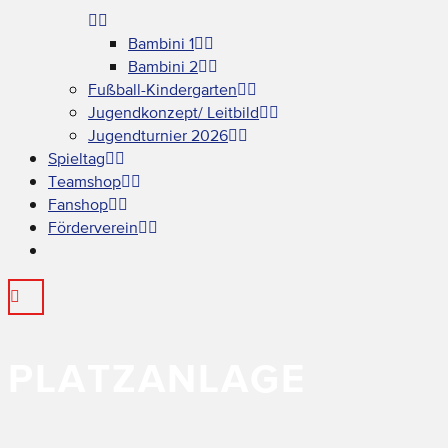
Bambini 1
Bambini 2
Fußball-Kindergarten
Jugendkonzept/ Leitbild
Jugendturnier 2026
Spieltag
Teamshop
Fanshop
Förderverein
PLATZANLAGE