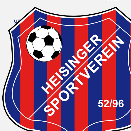
ÜBER UNS
HEISINGER SV
PLATZANLAGE
KONTAKT
KONTAKTFORMULAR
DATENSCHUTZERKLÄRUNG
IMPRESSUM
SENIOREN
1. MANNSCHAFT
2. MANNSCHAFT
3. MANNSCHAFT
ALTE HERREN – Ü32