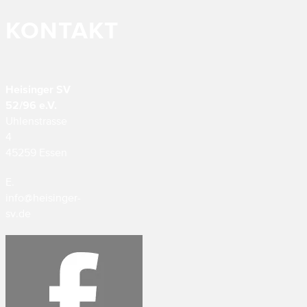
KONTAKT
Heisinger SV
52/96 e.V.
Uhlenstrasse
4
45259 Essen
E.
info@heisinger-
sv.de