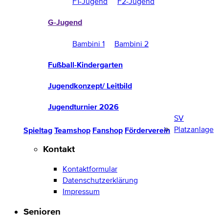
F1-Jugend
F2-Jugend
G-Jugend
Bambini 1
Bambini 2
Fußball-Kindergarten
Jugendkonzept/ Leitbild
Jugendturnier 2026
SV
Platzanlage
Spieltag
Teamshop
Fanshop
Förderverein
Kontakt
Kontaktformular
Datenschutzerklärung
Impressum
Senioren