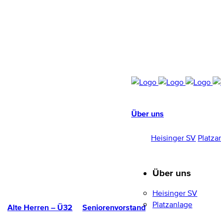
Über uns
HEISINGER SV
1952/96 E.V.
Heisinger SV
Platza
Über uns
Heisinger SV
Platzanlage
Alte Herren – Ü32
Seniorenvorstand