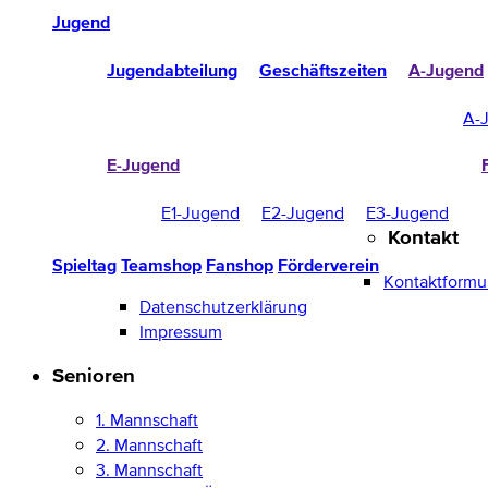
Jugend
Jugendabteilung
Geschäftszeiten
A-Jugend
A-
E-Jugend
E1-Jugend
E2-Jugend
E3-Jugend
Kontakt
Spieltag
Teamshop
Fanshop
Förderverein
Kontaktformu
Datenschutzerklärung
Impressum
Senioren
1. Mannschaft
2. Mannschaft
3. Mannschaft